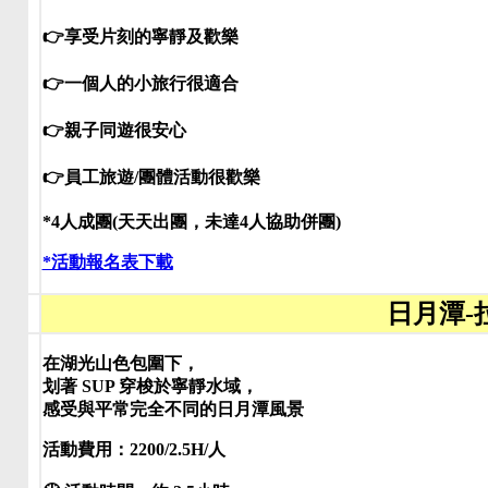
👉享受片刻的寧靜及歡樂
👉一個人的小旅行很適合
👉親子同遊很安心
👉員工旅遊/團體活動很歡樂
*4人成團(天天出團，未達4人協助併團)
*活動報名表下載
日月潭-
在湖光山色包圍下，
划著 SUP 穿梭於寧靜水域，
感受與平常完全不同的日月潭風景
活動費用：2200/2.5H/人