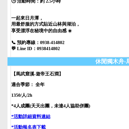
🕒 活動時間：約 2.5小時
一起來日月潭，
用最舒服的方式貼近山林與湖泊，
享受漂浮在秘境中的自由感 ☀️
📞 預約專線：0938-414802
💬 Line ID：0938414802
休閒獨木舟-
【馬武窟溪-遊帝王石澗】
適合季節： 全年
1350/人/2h
*4人成團(天天出團，未達4人協助併團)
*活動詳細資料連結
*活動報名表下載