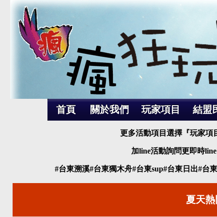
首頁
關於我們
玩家項目
結盟
更多活動項目選擇『玩家項目
加line活動詢問更即時line 
#台東溯溪#台東獨木舟#台東sup#台東日出#
夏天熱