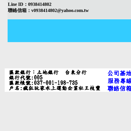
Line ID：0938414802
聯絡信箱：v0938414802@yahoo.com.tw