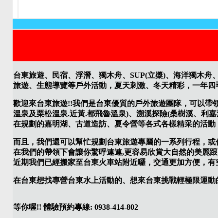
台東旅遊、民宿、浮潛、獨木舟、SUP(立槳)、海洋獨木舟
旅遊、生態導覽等戶外活動，夏天刺激、冬天精彩，一年四
歡迎來台東旅遊!!我們是台東優質的戶外旅遊團隊，可以帶
溫泉及栗松溫泉.近黃.都飛魯溫泉)、溯溪探險(桑樹溪、
在規劃的嘉明湖、古道造訪、夏令營等各式各樣精采的活動
而且，我們還可以幫忙規劃台東旅遊專屬的一系列行程，或代
在我們的帶領下會讓你驚呼連連,更容易欣賞大自然的美麗跟
近期我們已經搬家至台東火車站附近囉，交通更加方便，有空來
在台東想找專營台東水上活動的、想來台東挑戰輕極限運動
等你喔!! 體驗預約專線: 0938-414-802