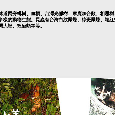
林道兩旁構樹、血桐、台灣光臘樹、摩鹿加合歡、相思樹
多樣的動物生態。昆蟲有台灣白紋鳳蝶、綠斑鳳蝶、端紅
灣大蝗、蝗蟲類等等。