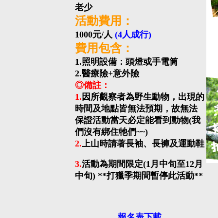
老少
活動費用：
1000元/人
(4人成行)
費用包含：
1.照明設備：頭燈或手電筒
2.醫療險+意外險
◎備註：
1.
因所觀察者為野生動物，出現的
時間及地點皆無法預期，故無法
保證活動當天必定能看到動物(我
們沒有綁住牠們~~)
2.
上山時請著長袖、長褲及運動鞋
3.
活動為期間限定(1月中旬至12月
中旬) **打獵季期間暫停此活動**
報名表下載