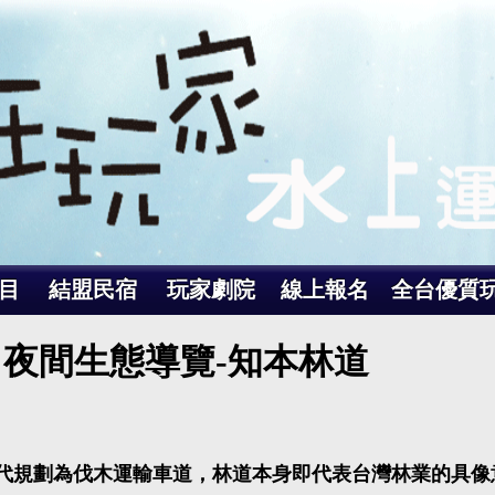
目
結盟民宿
玩家劇院
線上報名
全台優質
夜間生態導覽-知本林道
代規劃為伐木運輸車道，林道本身即代表台灣林業的具像