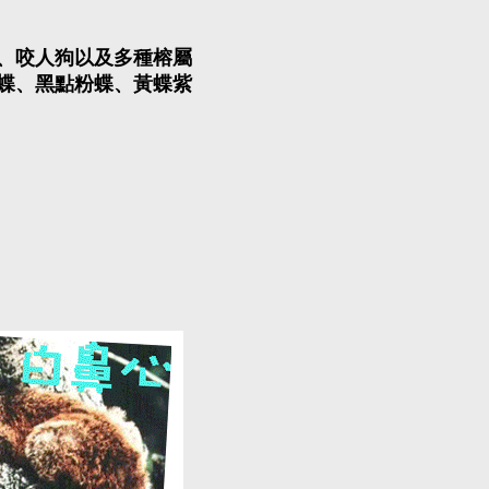
、咬人狗以及多種榕屬
蝶、黑點粉蝶、黃蝶紫