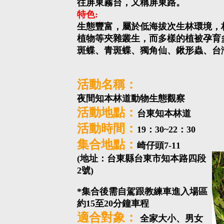
往屏東霧台，又稱屏東路。
特色:
生態豐富，屬於低海拔次生林環境，
植物等夾雜叢生，而多樣的植被孕育
斑蝶、青斑蝶、獨角仙、鍬形蟲、台
活動名稱：
夜間知本林道動物生態觀察
活動地點：
台東知本林道
活動時間：
19：30~22：30
集合地點：
崎仔頭7-11
(地址：台東縣台東市知本路四段
2號)
*集合後需自駕跟教練車進入場區
約15至20分鐘車程
適合對象：
全家大小、男女