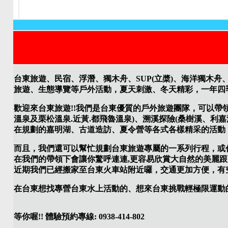
台東旅遊、民宿、浮潛、獨木舟、SUP(立槳)、海洋獨木舟
旅遊、生態導覽等戶外活動，夏天刺激、冬天精彩，一年四
歡迎來台東旅遊!!我們是台東優質的戶外旅遊團隊，可以帶
溫泉及栗松溫泉.近黃.都飛魯溫泉)、溯溪探險(桑樹溪、
在規劃的嘉明湖、古道造訪、夏令營等各式各樣精采的活動
而且，我們還可以幫忙規劃台東旅遊專屬的一系列行程，或代
在我們的帶領下會讓你驚呼連連,更容易欣賞大自然的美麗跟
近期我們已經搬家至台東火車站附近囉，交通更加方便，有空來
在台東想找專營台東水上活動的、想來台東挑戰輕極限運動
等你喔!! 體驗預約專線: 0938-414-802