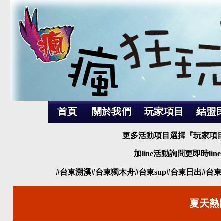
首頁
關於我們
玩家項目
結盟
更多活動項目選擇『玩家項目
加line活動詢問更即時line 
#台東溯溪#台東獨木舟#台東sup#台東日出#
夏天熱