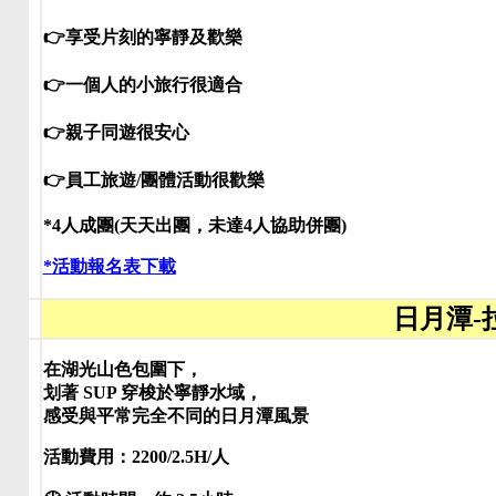
👉享受片刻的寧靜及歡樂
👉一個人的小旅行很適合
👉親子同遊很安心
👉員工旅遊/團體活動很歡樂
*4人成團(天天出團，未達4人協助併團)
*活動報名表下載
日月潭-
在湖光山色包圍下，
划著 SUP 穿梭於寧靜水域，
感受與平常完全不同的日月潭風景
活動費用：2200/2.5H/人