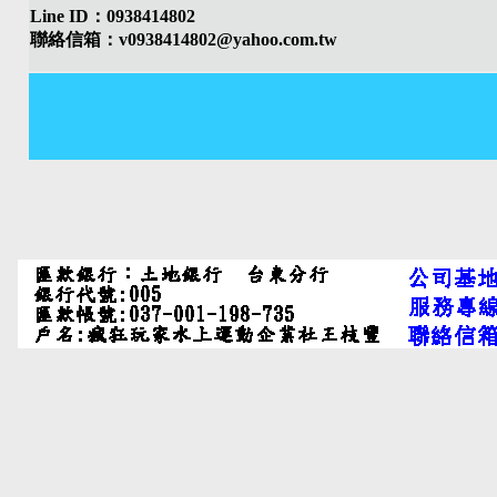
Line ID：0938414802
聯絡信箱：v0938414802@yahoo.com.tw