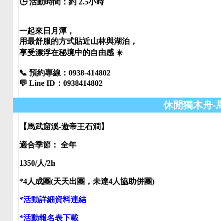
🕒 活動時間：約 2.5小時
一起來日月潭，
用最舒服的方式貼近山林與湖泊，
享受漂浮在秘境中的自由感 ☀️
📞 預約專線：0938-414802
💬 Line ID：0938414802
休閒獨木舟-
【馬武窟溪-遊帝王石澗】
適合季節： 全年
1350/人/2h
*4人成團(天天出團，未達4人協助併團)
*活動詳細資料連結
*活動報名表下載